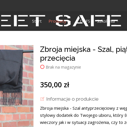
Start
Produkty
DEFS
Szkolenia
Zbroja miejska - Szal, p
przecięcia
Brak na magazynie
350,00 zł
Informacje o produkcie
Zbroja miejska - Szal antyprzecięciowy z wę
stylowy dodatek do Twojego ubioru, który ś
wieczory jak i w sytuacji zagrożenia, czy to