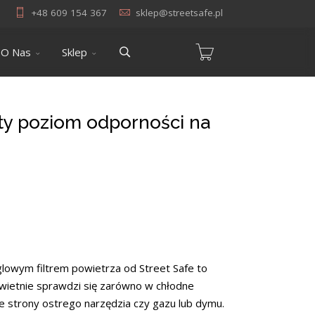
+48 609 154 367
sklep@streetsafe.pl
O Nas
Sklep
iąty poziom odporności na
glowym filtrem powietrza od Street Safe to
wietnie sprawdzi się zarówno w chłodne
 ze strony ostrego narzędzia czy gazu lub dymu.