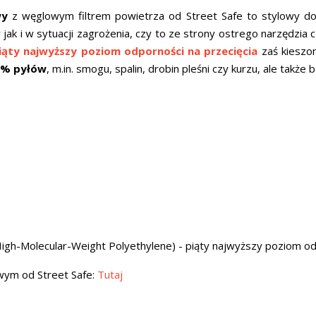
wy
z węglowym filtrem powietrza od Street Safe to stylowy do
jak i w sytuacji zagrożenia, czy to ze strony ostrego narzędzia
iąty najwyższy poziom odporności na przecięcia
zaś kieszo
,9% pyłów
, m.in. smogu, spalin, drobin pleśni czy kurzu, ale także
h-Molecular-Weight Polyethylene) - piąty najwyższy poziom odp
owym od Street Safe:
Tutaj