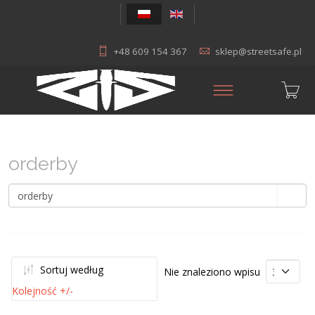
+48 609 154 367
sklep@streetsafe.pl
orderby
Sortuj według
Nie znaleziono wpisu
Kolejność +/-