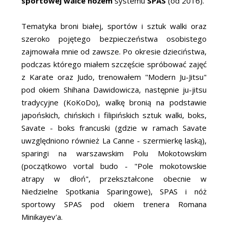
sportowej walce nożem
systemu
SPAS
(od 2016).
Tematyka broni białej, sportów i sztuk walki oraz
szeroko pojętego bezpieczeństwa osobistego
zajmowała mnie od zawsze. Po okresie dzieciństwa,
podczas którego miałem szczęście spróbować zajęć
z Karate oraz Judo, trenowałem "Modern Ju-Jitsu"
pod okiem Shihana Dawidowicza, następnie ju-jitsu
tradycyjne (KoKoDo), walkę bronią na podstawie
japońskich, chińskich i filipińskich sztuk walki, boks,
Savate - boks francuski (gdzie w ramach Savate
uwzględniono również La Canne - szermierkę laską),
sparingi na warszawskim Polu Mokotowskim
(początkowo vortal budo - "Pole mokotowskie
atrapy w dłoń", przekształcone obecnie w
Niedzielne Spotkania Sparingowe), SPAS i nóż
sportowy SPAS pod okiem trenera Romana
Minikayev'a.