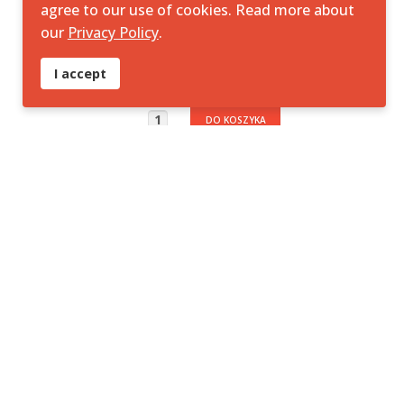
agree to our use of cookies. Read more about
our
Privacy Policy
.
Naszywka velcro DEFS haftowana
fluorescencyjna
I accept
70,00 zł
Zapraszamy do Sklepu