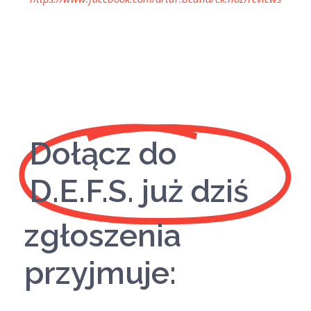
Dołącz do
D.E.F.S. już dziś
zgłoszenia
przyjmuje: