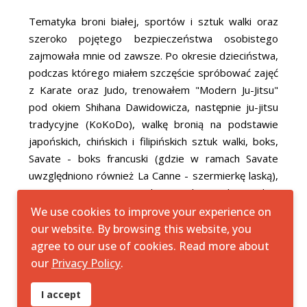
Tematyka broni białej, sportów i sztuk walki oraz
szeroko pojętego bezpieczeństwa osobistego
zajmowała mnie od zawsze. Po okresie dzieciństwa,
podczas którego miałem szczęście spróbować zajęć
z Karate oraz Judo, trenowałem "Modern Ju-Jitsu"
pod okiem Shihana Dawidowicza, następnie ju-jitsu
tradycyjne (KoKoDo), walkę bronią na podstawie
japońskich, chińskich i filipińskich sztuk walki, boks,
Savate - boks francuski (gdzie w ramach Savate
uwzględniono również La Canne - szermierkę laską),
sparingi na warszawskim Polu Mokotowskim
(początkowo vortal budo - "Pole mokotowskie
We use cookies to improve your experience on
atrapy w dłoń", przekształcone obecnie w
our website. By browsing this website, you
Niedzielne Spotkania Sparingowe), SPAS i nóż
agree to our use of cookies. Read more about
sportowy SPAS pod okiem trenera Romana
our
Privacy Policy
.
Minikayev'a.
I accept