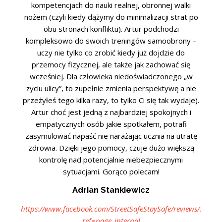
kompetencjach do nauki realnej, obronnej walki
nożem (czyli kiedy dążymy do minimalizacji strat po
obu stronach konfliktu). Artur podchodzi
kompleksowo do swoich treningów samoobrony –
uczy nie tylko co zrobić kiedy już dojdzie do
przemocy fizycznej, ale także jak zachować się
wcześniej. Dla człowieka niedoświadczonego „w
życiu ulicy”, to zupełnie zmienia perspektywę a nie
przeżyłeś tego kilka razy, to tylko Ci się tak wydaje).
Artur choć jest jedną z najbardziej spokojnych i
empatycznych osób jakie spotkałem, potrafi
zasymulować napaść nie narażając ucznia na utratę
zdrowia. Dzięki jego pomocy, czuje dużo większą
kontrolę nad potencjalnie niebezpiecznymi
sytuacjami. Gorąco polecam!
Adrian Stankiewicz
https://www.facebook.com/StreetSafeStaySafe/reviews/?
ref=page_internal