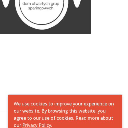
We use cookies to improve your experience on
our website. By browsing this website, you
agree to our use of cookies. Read more about
our
Privacy Policy
.