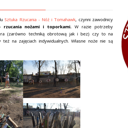
lu
Sztuka Rzucania - Nóż i Tomahawk
, czynni zawodnicy
go
rzucania nożami i toporkami.
W razie potrzeby
ra (zarówno techniką obrotową jak i bez) czy to na
 też na zajęciach indywidualnych. Własne noże nie są