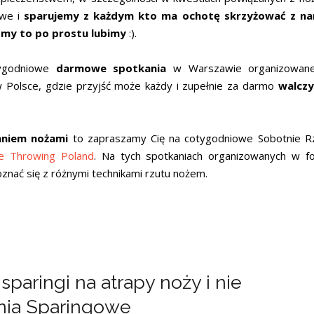
owe i
sparujemy z każdym kto ma ochotę skrzyżować z na
e
my to po prostu lubimy
:).
tygodniowe
darmowe spotkania
w Warszawie organizowane
w Polsce, gdzie przyjść może każdy i zupełnie za darmo
walczy
aniem nożami
to zapraszamy Cię na cotygodniowe Sobotnie 
e Throwing Poland
. Na tych spotkaniach organizowanych w f
znać się z różnymi technikami rzutu nożem.
aringi na atrapy noży i nie
ania Sparingowe