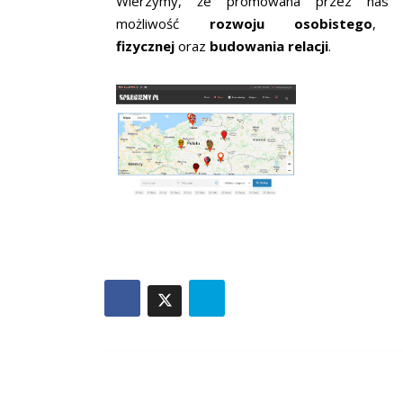
Wierzymy, że promowana przez nas fo
możliwość
rozwoju osobistego
, 
fizycznej
oraz
budowania relacji
.