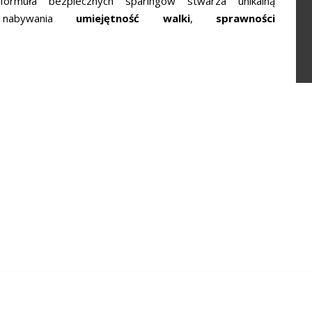
rmuła bezpiecznych sparingów stwarza unikalną
nabywania
umiejętność walki
,
sprawności