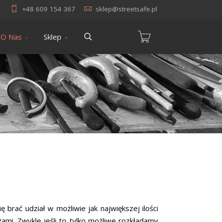
+48 609 154 367
sklep@streetsafe.pl
O Nas
Sklep
ę brać udział w możliwie jak największej ilości
i. Zwykle jeśli to tylko możliwe rozkładamy