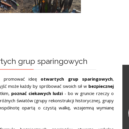
rtych grup sparingowych
 promować ideę
otwartych grup sparingowych
,
yjść może każdy by spróbować swoich sił w
bezpiecznej
stkim,
poznać ciekawych ludzi
- bo w gruncie rzeczy o
óżnych światów (grupy rekonstrukcji historycznej, grupy
wspólnotę opartą o czystą walkę, wzajemną wymianę