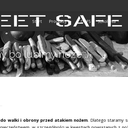
Start
Produkty
DEFS
Szkolenia
y bo lubimy noże :)
 do walki i obrony przed atakiem nożem
. Dlatego staramy si
ieczeństwem, w szczególności w kwestiach powiązanych z nożam