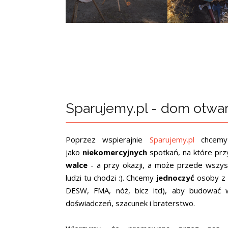
Sparujemy.pl - dom otwa
Poprzez wspierajnie
Sparujemy.pl
chcemy
jako
niekomercyjnych
spotkań, na które prz
walce
- a przy okazji, a może przede wszy
ludzi tu chodzi :). Chcemy
jednoczyć
osoby z r
DESW, FMA, nóż, bicz itd), aby budować 
doświadczeń, szacunek i braterstwo.