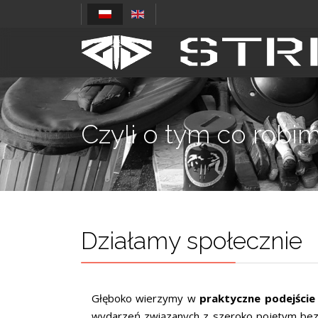
Czyli o tym co robim
Działamy społecznie
Głęboko wierzymy w
praktyczne podejście
wydarzeń związanych z szeroko pojętym bezp