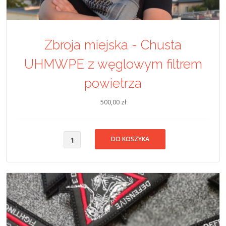
Zbroja miejska - Chusta
UHMWPE z węglowym filtrem
powietrza
500,00 zł