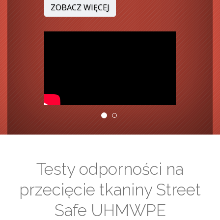
ZOBACZ WIĘCEJ
Testy odporności na
przecięcie tkaniny Street
Safe UHMWPE