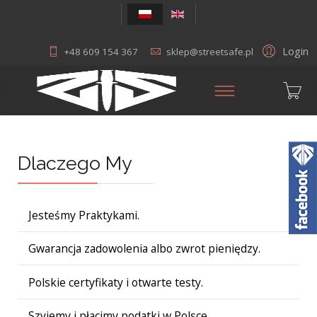
Login
+48 609 154 367
sklep@streetsafe.pl
Dlaczego My
Jesteśmy Praktykami.
Gwarancja zadowolenia albo zwrot pieniędzy.
Polskie certyfikaty i otwarte testy.
Szyjemy i płacimy podatki w Polsce.