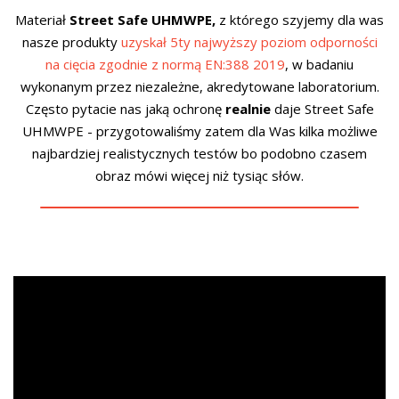
Materiał
Street Safe UHMWPE,
z którego szyjemy dla was
nasze produkty
uzyskał 5ty najwyższy poziom odporności
na cięcia zgodnie z normą EN:388 2019
, w badaniu
wykonanym przez niezależne, akredytowane laboratorium.
Często pytacie nas jaką ochronę
realnie
daje Street Safe
UHMWPE - przygotowaliśmy zatem dla Was kilka możliwe
najbardziej realistycznych testów bo podobno czasem
obraz mówi więcej niż tysiąc słów.