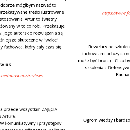
ie dobrze mógłbym nazwać to
przekazywane treści ilustrowane
https://www.f
tosowania. Artur to świetny
ażowany w to co robi. Przekazuje
. Jego autorskie rozwiązania są
żniejsze skuteczne w "walce"
Rewelacyjne szkolen
y fachowca, który cały czas się
fachowcami od użycia n
może być bronią - Ci co by
owiak
szkolenia z Defensyw
Badnar
.bednarek.noz/reviews
 a przede wszystkim ZAJĘCIA
Artura.
Ogrom wiedzy i bardzo 
i. W komunikatywny i przystępny