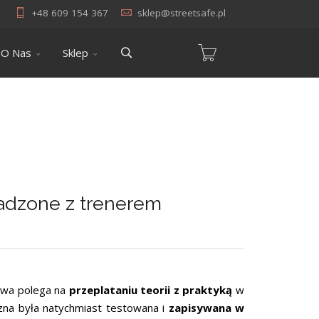
+48 609 154 367
sklep@streetsafe.pl
O Nas
Sklep
wadzone z trenerem
owa polega na
przeplataniu teorii z praktyką
w
zna była natychmiast testowana i
zapisywana w