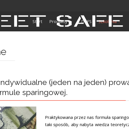
Start
Produkty
DEFS
Szkolenia
ne
indywidualne (jeden na jeden) pro
rmule sparingowej.
Praktykowana przez nas formuła sparing
taki sposób, aby nabyta wiedza teoretyc