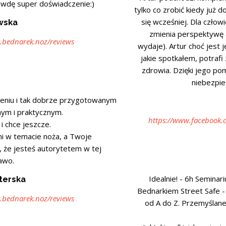
rawdę super doświadczenie:)
tylko co zrobić kiedy już 
się wcześniej. Dla człow
wska
zmienia perspektywę a 
.bednarek.noz/reviews
wydaje). Artur choć jest
jakie spotkałem, potrafi
zdrowia. Dzięki jego po
niebezpie
leniu i tak dobrze przygotowanym
ym i praktycznym.
https://www.facebook.c
i chce jeszcze.
mi w temacie noża, a Twoje
, że jesteś autorytetem w tej
rawo.
Idealnie! - 6h Seminar
terska
Bednarkiem Street Safe -
.bednarek.noz/reviews
od A do Z. Przemyślane