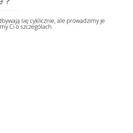
e ?
ywają się cyklicznie, ale prowadzimy je
my Ci o szczegółach.