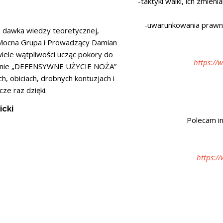
-taktyki walki, ich zmien
-uwarunkowania prawne
ża dawka wiedzy teoretycznej,
 Mocna Grupa i Prowadzący Damian
 wiele wątpliwości ucząc pokory do
https://
kolenie „DEFENSYWNE UŻYCIE NOŻA”
ch, obiciach, drobnych kontuzjach i
ze raz dzięki.
icki
Polecam in
https:/