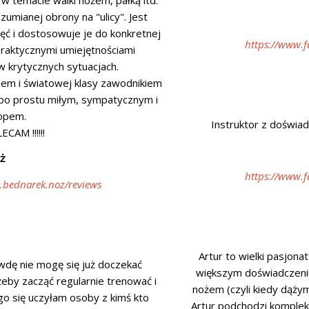
w temacie walki nożem, pałką itd.
zumianej obrony na "ulicy". Jest
ć i dostosowuje je do konkretnej
https://www.f
 praktycznymi umiejętnościami
 krytycznych sytuacjach.
lem i światowej klasy zawodnikiem
 po prostu miłym, sympatycznym i
opem.
Instruktor z doświa
CAM !!!!!!
ż
https://www.f
.bednarek.noz/reviews
Artur to wielki pasjona
wdę nie mogę się już doczekać
większym doświadczeniu 
 żeby zacząć regularnie trenować i
nożem (czyli kiedy dążym
o się uczyłam osoby z kimś kto
Artur podchodzi komple