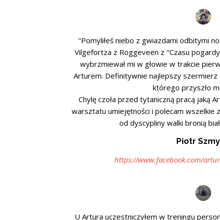
"Pomyliłeś niebo z gwiazdami odbitymi no
Vilgefortza z Roggeveen z "Czasu pogardy
wybrzmiewał mi w głowie w trakcie pier
Arturem. Definitywnie najlepszy szermierz 
którego przyszło mi
Chylę czoła przed tytaniczną pracą jaką 
warsztatu umiejętności i polecam wszelkie z
od dyscypliny walki bronią biał
Piotr Szm
https://www.facebook.com/artur
U Artura uczestniczyłem w treningu person