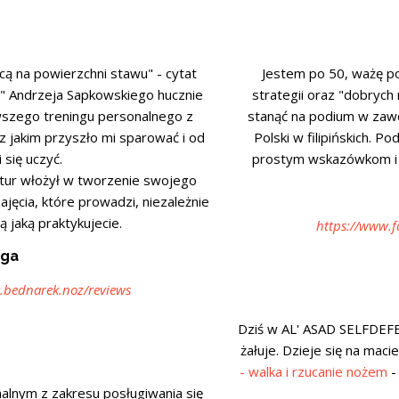
cą na powierzchni stawu" - cytat
Jestem po 50, ważę po
" Andrzeja Sapkowskiego hucznie
strategii oraz "dobrych 
wszego treningu personalnego z
stanąć na podium w zaw
z jakim przyszło mi sparować i od
Polski w filipińskich. P
 się uczyć.
prostym wskazówkom i t
Artur włożył w tworzenie swojego
ajęcia, które prowadzi, niezależnie
ą jaką praktykujecie.
https://www.f
yga
.bednarek.noz/reviews
Dziś w AL' ASAD SELFDEF
żałuje. Dzieje się na maci
- walka i rzucanie nożem
-
alnym z zakresu posługiwania się