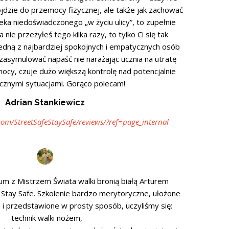
dojdzie do przemocy fizycznej, ale także jak zachować
ieka niedoświadczonego „w życiu ulicy”, to zupełnie
nie przeżyłeś tego kilka razy, to tylko Ci się tak
 jedną z najbardziej spokojnych i empatycznych osób
 zasymulować napaść nie narażając ucznia na utratę
mocy, czuje dużo większą kontrolę nad potencjalnie
cznymi sytuacjami. Gorąco polecam!
Adrian Stankiewicz
om/StreetSafeStaySafe/reviews/?ref=page_internal
ium z Mistrzem Świata walki bronią białą Arturem
 Stay Safe. Szkolenie bardzo merytoryczne, ułożone
 i przedstawione w prosty sposób, uczyliśmy się:
-technik walki nożem,