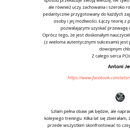
sposób przekazuje swoją wiedzę, nie tylko 
ale również uczy zachowania i szeroko ro
pedantycznie przygotowany do każdych zaję
osoby i jej możliwości. Łączy teorię z
pozwalającymi uzyskać przewagę w
Oprócz tego, że jest doskonałym nauczycie
(z wieloma autentycznymi sukcesami) jest
dowcipnym chł
Z całego serca POLE
Antoni Je
https://www.facebook.com/artur
Szłam pełna obaw jak będzie, ale napra
kolejnego treningu. Kilka lat się zbierałam,
przede wszystkim skonfrontować to czeg