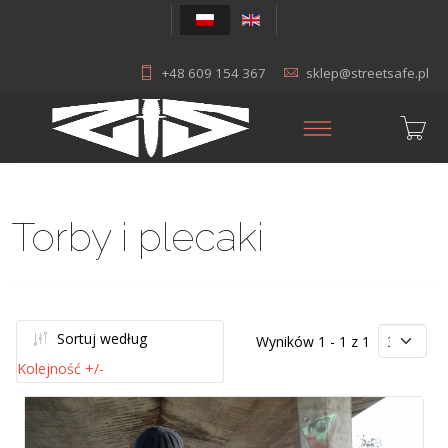
+48 609 154 367
sklep@streetsafe.pl
Torby i plecaki
Sortuj według
Wyników 1 - 1 z 1
Kolejność +/-