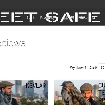
Start
Produkty
DEFS
Szkolenia
ęciowa
Wyników 1 - 6 z 6