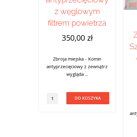
z węglowym
filtrem powietrza
Z
350,00 zł
Sz
Zbroja miejska - Komin
antyprzecięciowy z zewnątrz
wygląda ...
ant