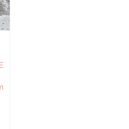
-
E
m