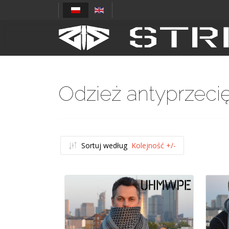
Odzież antyprzeci
Sortuj według
Kolejność +/-