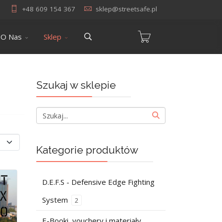
+48 609 154 367
sklep@streetsafe.pl
O Nas
Sklep
Szukaj w sklepie
Kategorie produktów
D.E.F.S - Defensive Edge Fighting
System
2
E-Booki, vouchery i materiały