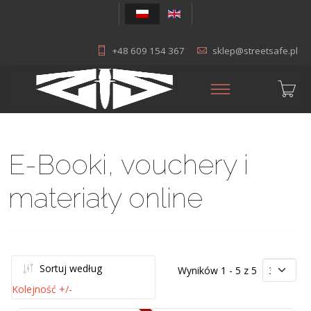
+48 609 154 367
sklep@streetsafe.pl
E-Booki, vouchery i
materiały online
Sortuj według
Wyników 1 - 5 z 5
Kolejność +/-