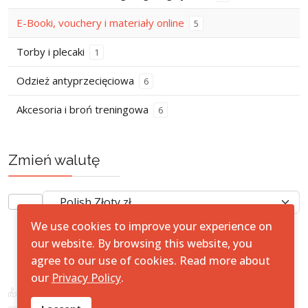
E-Booki, vouchery i materiały online
5
Torby i plecaki
1
Odzież antyprzecięciowa
6
Akcesoria i broń treningowa
6
Zmień walutę
We use cookies to improve your experience on
our website. By browsing this website, you
agree to our use of cookies. Read more about
© 2026All Rights Reserved.
StreetSafe
our
Privacy Policy
.
Mapa Strony
Artur Bednarek - Strona Prywatna